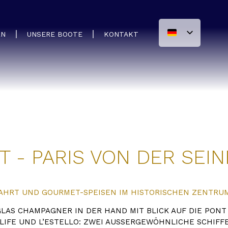
LN
UNSERE BOOTE
KONTAKT
T - PARIS VON DER SEI
HRT UND GOURMET-SPEISEN IM HISTORISCHEN ZENTRUM 
 GLAS CHAMPAGNER IN DER HAND MIT BLICK AUF DIE PON
IFE UND L’ESTELLO: ZWEI AUSSERGEWÖHNLICHE SCHIFFE, D