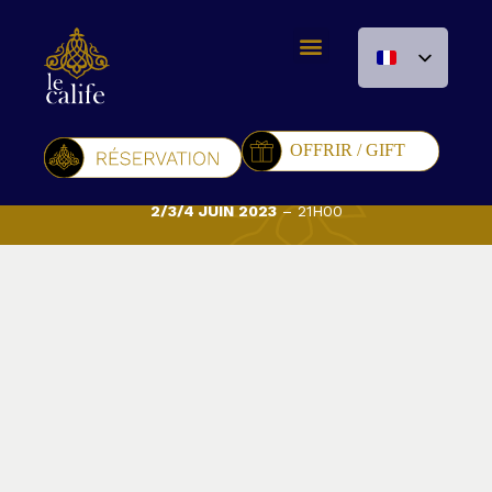
MARL’N
2/3/4 JUIN 2023
– 21H00